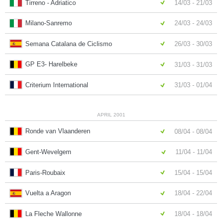
Tirreno - Adriatico
14/03 - 21/03
Milano-Sanremo
24/03 - 24/03
Semana Catalana de Ciclismo
26/03 - 30/03
GP E3- Harelbeke
31/03 - 31/03
Criterium International
31/03 - 01/04
APRIL 2001
Ronde van Vlaanderen
08/04 - 08/04
Gent-Wevelgem
11/04 - 11/04
Paris-Roubaix
15/04 - 15/04
Vuelta a Aragon
18/04 - 22/04
La Fleche Wallonne
18/04 - 18/04