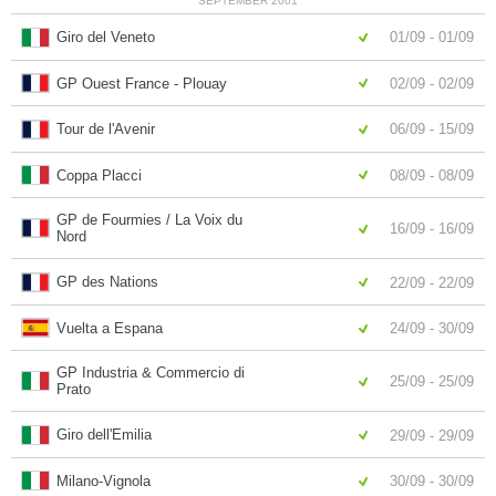
SEPTEMBER 2001
Giro del Veneto
01/09 - 01/09
GP Ouest France - Plouay
02/09 - 02/09
Tour de l'Avenir
06/09 - 15/09
Coppa Placci
08/09 - 08/09
GP de Fourmies / La Voix du
16/09 - 16/09
Nord
GP des Nations
22/09 - 22/09
Vuelta a Espana
24/09 - 30/09
GP Industria & Commercio di
25/09 - 25/09
Prato
Giro dell'Emilia
29/09 - 29/09
Milano-Vignola
30/09 - 30/09