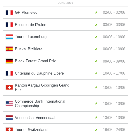
JUNE 2007
GP Plumelec
02/06 - 02/06
Boucles de l'Aulne
03/06 - 03/06
Tour of Luxemburg
06/06 - 10/06
Euskal Bizikleta
06/06 - 10/06
Black Forest Grand Prix
09/06 - 09/06
Criterium du Dauphine Libere
10/06 - 17/06
Kanton Aargau Gippingen Grand
10/06 - 10/06
Prix
Commerce Bank International
10/06 - 10/06
Championship
Veenendaal-Veenendaal
13/06 - 13/06
Tour of Switzerland
16/06 - 24/06