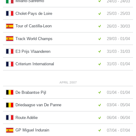
Milano-Sanremo
24/03 - 24/03
Cholet-Pays de Loire
25/03 - 25/03
Tour of Castilla-Leon
26/03 - 30/03
Track World Champs
29/03 - 01/04
E3 Prijs Vlaanderen
31/03 - 31/03
Criterium International
31/03 - 01/04
APRIL 2007
De Brabantse Pijl
01/04 - 01/04
Driedaagse van De Panne
03/04 - 05/04
Route Adélie
06/04 - 06/04
GP Miguel Indurain
07/04 - 07/04