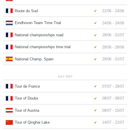
Route du Sud
21/06 - 24/06
Eindhoven Team Time Trial
24/06 - 24/06
National championships road
28/06 - 01/07
National championships time trial
28/06 - 28/06
National Champ. Spain
29/06 - 01/07
JULY 2007
Tour de France
07/07 - 29/07
Tour of Doubs
08/07 - 08/07
Tour of Austria
08/07 - 15/07
Tour of Qinghai Lake
14/07 - 22/07