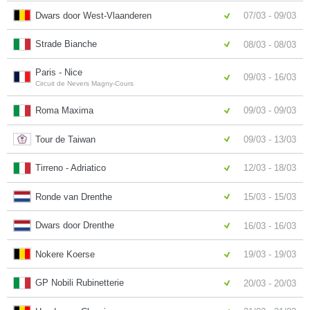
Dwars door West-Vlaanderen
07/03 - 09/03
Strade Bianche
08/03 - 08/03
Paris - Nice
09/03 - 16/03
Circuit de Nevers Magny-Cours
Roma Maxima
09/03 - 09/03
Tour de Taiwan
09/03 - 13/03
Tirreno - Adriatico
12/03 - 18/03
Ronde van Drenthe
15/03 - 15/03
Dwars door Drenthe
16/03 - 16/03
Nokere Koerse
19/03 - 19/03
GP Nobili Rubinetterie
20/03 - 20/03