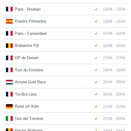
Paris - Roubaix
13/04 - 13/04
Klasika Primavera
13/04 - 13/04
Paris - Camembert
15/04 - 15/04
Brabantse Pijl
16/04 - 16/04
GP de Denain
17/04 - 17/04
Tour du Finistère
19/04 - 19/04
Amstel Gold Race
20/04 - 20/04
Tro-Bro Léon
20/04 - 20/04
Rund um Köln
21/04 - 21/04
Giro del Trentino
22/04 - 25/04
Flèche Wallonne
23/04 - 23/04