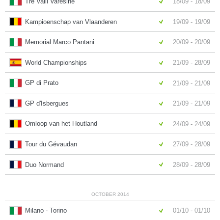
Tre Valli Varesine
18/09 - 18/09
Kampioenschap van Vlaanderen
19/09 - 19/09
Memorial Marco Pantani
20/09 - 20/09
World Championships
21/09 - 28/09
GP di Prato
21/09 - 21/09
GP d'Isbergues
21/09 - 21/09
Omloop van het Houtland
24/09 - 24/09
Tour du Gévaudan
27/09 - 28/09
Duo Normand
28/09 - 28/09
OCTOBER 2014
Milano - Torino
01/10 - 01/10