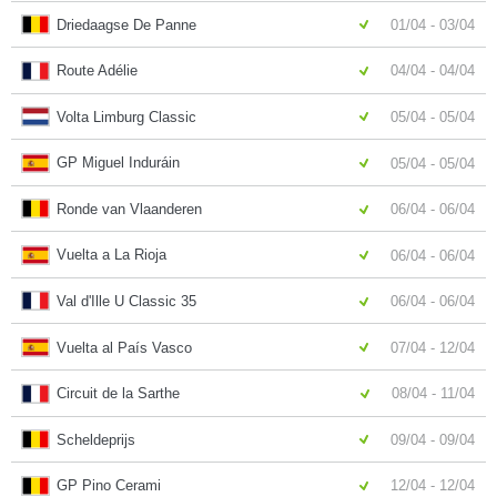
Driedaagse De Panne
01/04 - 03/04
Route Adélie
04/04 - 04/04
Volta Limburg Classic
05/04 - 05/04
GP Miguel Induráin
05/04 - 05/04
Ronde van Vlaanderen
06/04 - 06/04
Vuelta a La Rioja
06/04 - 06/04
Val d'Ille U Classic 35
06/04 - 06/04
Vuelta al País Vasco
07/04 - 12/04
Circuit de la Sarthe
08/04 - 11/04
Scheldeprijs
09/04 - 09/04
GP Pino Cerami
12/04 - 12/04