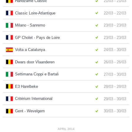
Handzame Classic
21/03 - 21/03
Classic Loire-Atlantique
22/03 - 22/03
Milano - Sanremo
23/03 - 23/03
GP Cholet - Pays de Loire
23/03 - 23/03
Volta a Catalunya
24/03 - 30/03
Dwars door Vlaanderen
26/03 - 26/03
Settimana Coppi e Bartali
27/03 - 30/03
E3 Harelbeke
28/03 - 28/03
Critérium International
29/03 - 30/03
Gent - Wevelgem
30/03 - 30/03
APRIL 2014